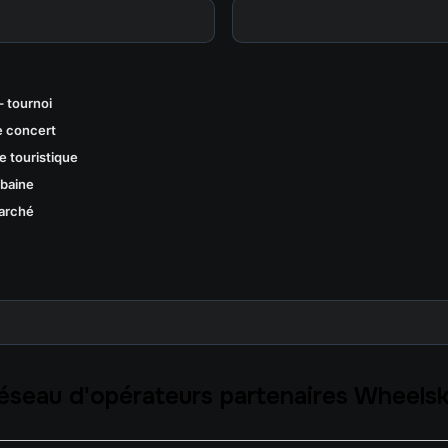
– tournoi
de concert
e touristique
rbaine
arché
réseau d'opérateurs partenaires Wheels