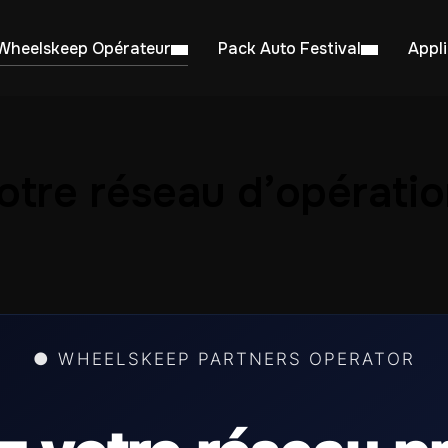
Wheelskeep Opérateur
Pack Auto Festival
Appl
tre réseau d’opératio
● WHEELSKEEP PARTNERS OPERATOR