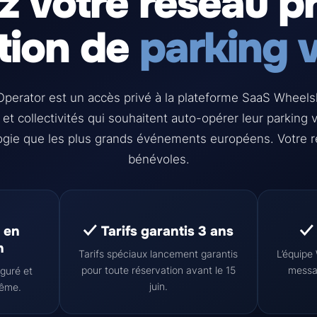
z votre réseau pr
tion de
parking v
perator est un accès privé à la plateforme SaaS Wheel
et collectivités qui souhaitent auto-opérer leur parking 
gie que les plus grands événements européens. Votre ré
bénévoles.
 en
✓ Tarifs garantis 3 ans
✓ 
h
Tarifs spéciaux lancement garantis
L’équipe
pour toute réservation avant le 15
messag
iguré et
juin.
même.