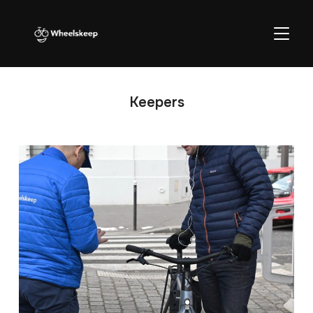
BASCU
Keepers