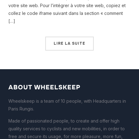
votre site web. Pour l’intégrer à votre site web, copiez et
collez le code iframe suivant dans la section « comment
[…]
LIRE LA SUITE
ABOUT WHEELSKEEP
Wheelskeep is a team of 10 people, with Headquarters in
Paris Rungis.
Made of passionated people, to create and offer high
quality services to cyclists and new mobilities, in order to
free and secure its usage, for more pleasure, more fun,