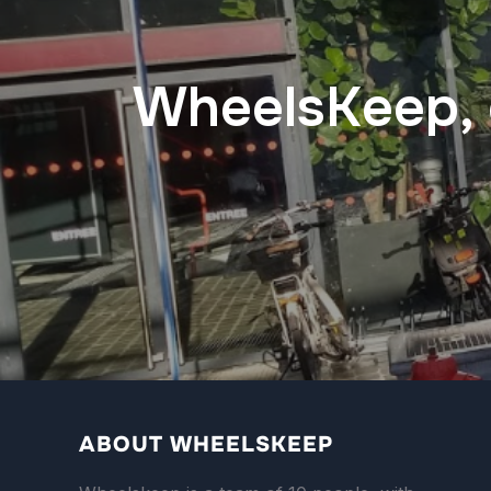
WheelsKeep, q
ABOUT WHEELSKEEP