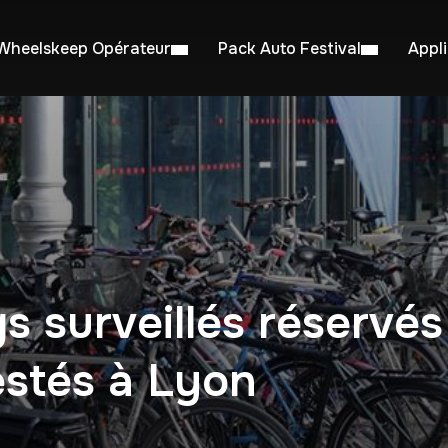
Wheelskeep Opérateur
Pack Auto Festival
Appl
s surveillés réservés
estés à Lyon