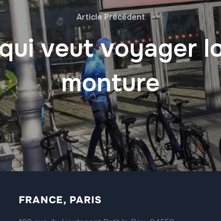
Article Précédent
ui veut voyager loi
monture
FRANCE, PARIS