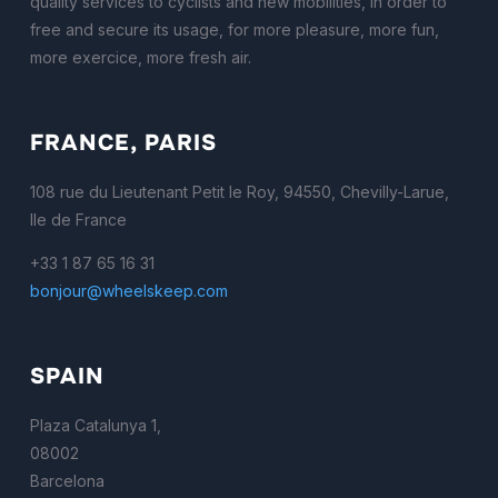
quality services to cyclists and new mobilities, in order to
free and secure its usage, for more pleasure, more fun,
more exercice, more fresh air.
FRANCE, PARIS
108 rue du Lieutenant Petit le Roy, 94550, Chevilly-Larue,
Ile de France
+33 1 87 65 16 31
bonjour@wheelskeep.com
SPAIN
Plaza Catalunya 1,
08002
Barcelona