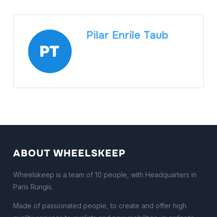
Pilar Enrile Taub
ABOUT WHEELSKEEP
Wheelskeep is a team of 10 people, with Headquarters in
Paris Rungis.
Made of passionated people, to create and offer high