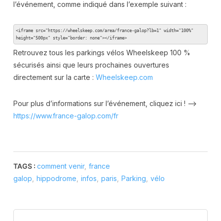
l’événement, comme indiqué dans l’exemple suivant :
<iframe src="https://wheelskeep.com/area/france-galop?lb=1" width="100%" 
height="500px" style="border: none"></iframe>
Retrouvez tous les parkings vélos Wheelskeep 100 %
sécurisés ainsi que leurs prochaines ouvertures
directement sur la carte :
Wheelskeep.com
Pour plus d’informations sur l’événement, cliquez ici ! –>
https://www.france-galop.com/fr
TAGS :
comment venir
,
france
galop
,
hippodrome
,
infos
,
paris
,
Parking
,
vélo