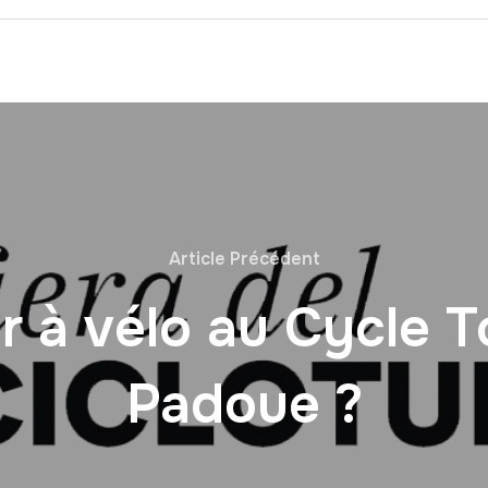
Article Précédent
 à vélo au Cycle 
Padoue ?