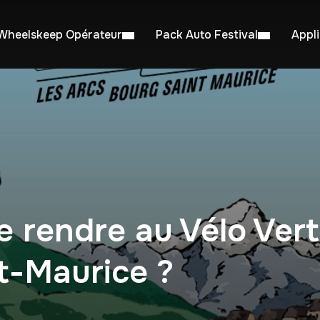
Wheelskeep Opérateur
Pack Auto Festival
Appl
rendre au Vélo Vert 
t-Maurice ?