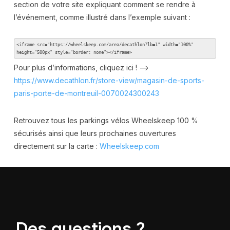
section de votre site expliquant comment se rendre à
l’événement, comme illustré dans l’exemple suivant :
<iframe src="https://wheelskeep.com/area/decathlon?lb=1" width="100%" 
height="500px" style="border: none"></iframe>
Pour plus d’informations, cliquez ici ! –>
https://www.decathlon.fr/store-view/magasin-de-sports-
paris-porte-de-montreuil-0070024300243
Retrouvez tous les parkings vélos Wheelskeep 100 %
sécurisés ainsi que leurs prochaines ouvertures
directement sur la carte :
Wheelskeep.com
Des questions ?