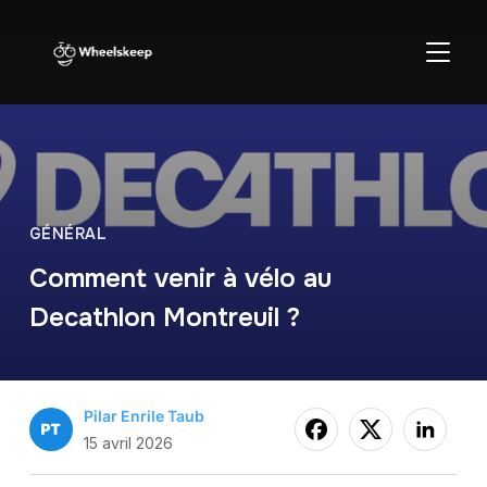
BASCU
GÉNÉRAL
Comment venir à vélo au
Decathlon Montreuil ?
Pilar Enrile Taub
15 avril 2026