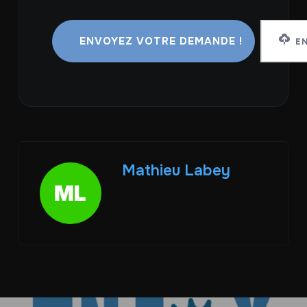
EN
Mathieu Labey