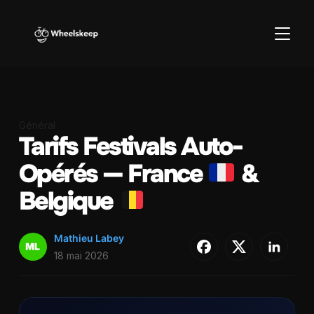
BASCU
Général
Tarifs Festivals Auto-
Opérés — France
&
Belgique
Mathieu Labey
18 mai 2026