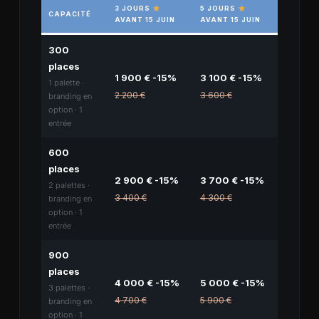
3 JOURS
5 JOURS
CAPACITÉ
AVANT 15 JUIN
AVANT 15 JUIN
300
places
1 900 € -15%
3 100 € -15%
1 palette ·
2 200 €
3 600 €
branding en
option · 1
entrée
600
places
2 900 € -15%
3 700 € -15%
2 palettes ·
3 400 €
4 300 €
branding en
option · 1
entrée
900
places
4 000 € -15%
5 000 € -15%
3 palettes ·
4 700 €
5 900 €
branding en
option · 1