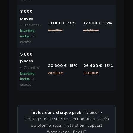
3 000
places
13 800 € -15%
17 200 € -15%
~10 palettes ·
16 200 €
20 200 €
branding
inclus
· 3
entrées
5 000
places
20 800 € -15%
26 400 € -15%
~17 palettes ·
24 500 €
31 000 €
branding
inclus
· 4
entrées
Inclus dans chaque pack :
livraison ·
stockage replié sur site · récupération · accès
plateforme SaaS · installation · support
Wheelskeep · Prix HT