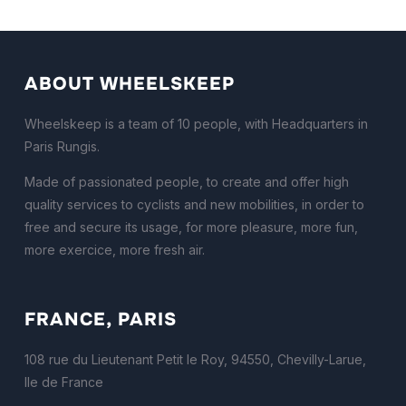
ABOUT WHEELSKEEP
Wheelskeep is a team of 10 people, with Headquarters in
Paris Rungis.
Made of passionated people, to create and offer high
quality services to cyclists and new mobilities, in order to
free and secure its usage, for more pleasure, more fun,
more exercice, more fresh air.
FRANCE, PARIS
108 rue du Lieutenant Petit le Roy, 94550, Chevilly-Larue,
Ile de France