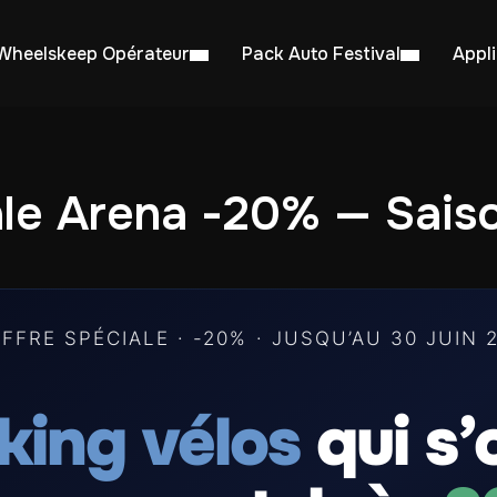
Wheelskeep Opérateur
Pack Auto Festival
Appl
ale Arena -20% — Sais
FFRE SPÉCIALE · -20% · JUSQU’AU 30 JUIN 
king vélos
qui s’