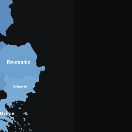
e
Roumanie
e
Bulgarie
Grèce