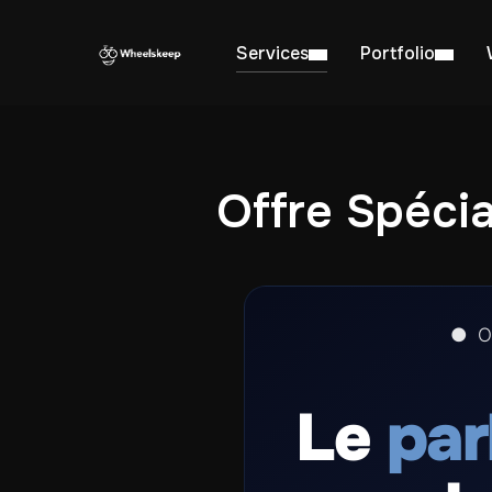
Services
Portfolio
Offre Spéci
● O
Le
par