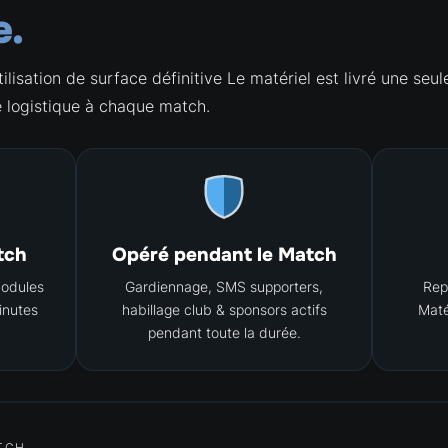
e.
ilisation de surface définitive Le matériel est livré une seule
e logistique à chaque match.
tch
Opéré pendant le Match
modules
Gardiennage, SMS supporters,
Repl
inutes
habillage club & sponsors actifs
Maté
pendant toute la durée.
ATCH