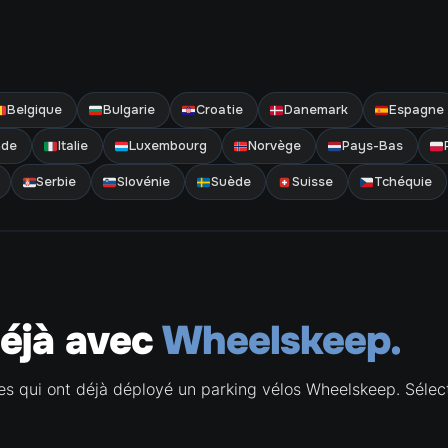
Belgique
Bulgarie
Croatie
Danemark
Espagne
nde
Italie
Luxembourg
Norvège
Pays-Bas
Serbie
Slovénie
Suède
Suisse
Tchéquie
déjà avec
Wheelskeep.
s qui ont déjà déployé un parking vélos Wheelskeep. Sélect