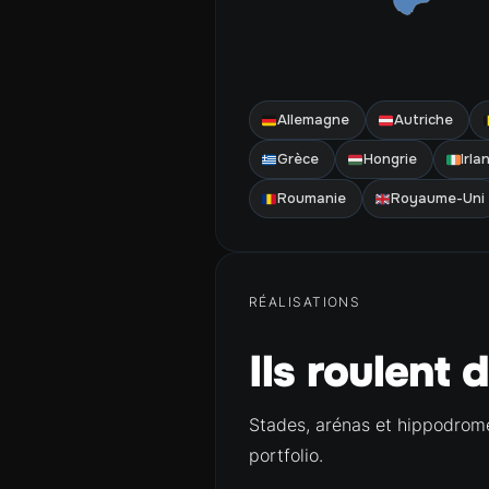
Allemagne
Autriche
Grèce
Hongrie
Irla
Roumanie
Royaume-Uni
RÉALISATIONS
Ils roulent 
Stades, arénas et hippodrome
portfolio.