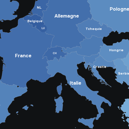
NL
Pologn
Allemagne
Belgique
LU
Tchequie
Hongrie
CH
France
Croatie
Serbi
Italie
e