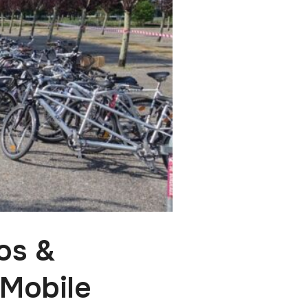
os &
 Mobile