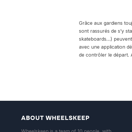
Grâce aux gardiens toujo
sont rassurés de s’y sta
skateboards…) peuvent é
avec une application dé
de contrôler le départ.
ABOUT WHEELSKEEP
Wheelskeep is a team of 10 people, with