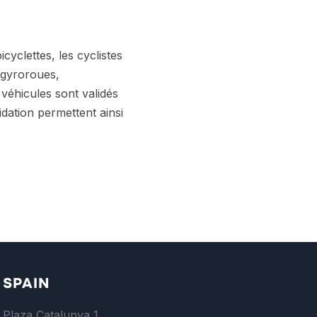
cyclettes, les cyclistes
, gyroroues,
 véhicules sont validés
dation permettent ainsi
SPAIN
Plaza Catalunya 1,