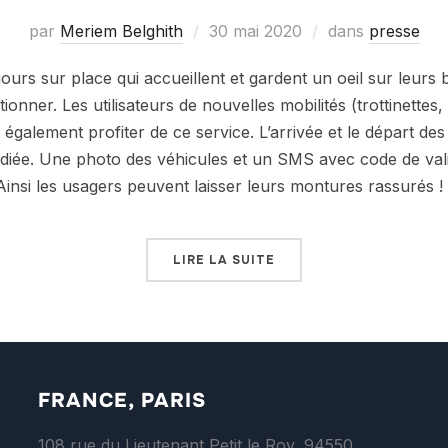
par
Meriem Belghith
30 mai 2020
dans
presse
urs sur place qui accueillent et gardent un oeil sur leurs bi
tionner. Les utilisateurs de nouvelles mobilités (trottinettes
galement profiter de ce service. L’arrivée et le départ des
diée. Une photo des véhicules et un SMS avec code de vali
 Ainsi les usagers peuvent laisser leurs montures rassurés !
LIRE LA SUITE
FRANCE, PARIS
108 rue du Lieutenant Petit le Roy, 94550,