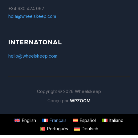
+34 930 474 067
hola@wheelskeep.com
INTERNATONAL
hello@wheelskeep.com
Copyright © 2026 Wheelskeep
Conçu par
WPZOOM
English
Français
Español
Italiano
Português
Deutsch