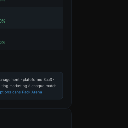
0%
0%
 management · plateforme SaaS ·
editing marketing à chaque match
 options dans Pack Arena