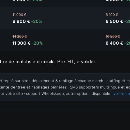
11 000 €
8 100 €
8 800 €
-20%
6 500 €
-2
14 200 €
10 500 €
11 300 €
-20%
8 400 €
-2
re de matchs à domicile. Prix HT, à valider.
et replié sur site · déploiement & repliage à chaque match · staffing et
 tente d’entrée et habillages barrières · SMS supporters multilingue et 
sur votre site · support Wheelskeep, autre options disponible :
voir les