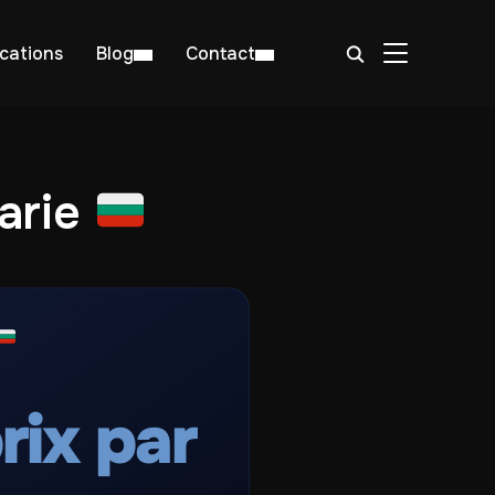
BASCULER LA
ications
Blog
Contact
arie
rix par