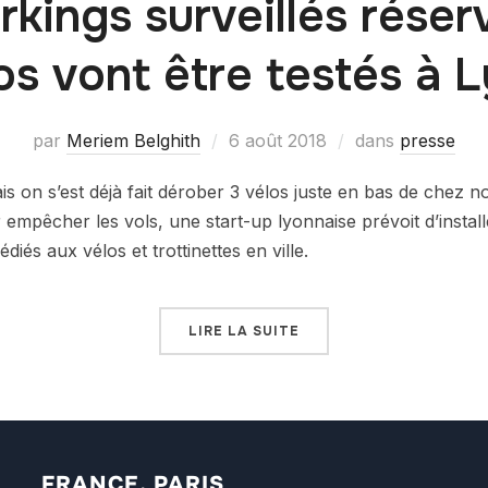
rkings surveillés réser
os vont être testés à 
par
Meriem Belghith
6 août 2018
dans
presse
is on s’est déjà fait dérober 3 vélos juste en bas de chez 
empêcher les vols, une start-up lyonnaise prévoit d’instal
diés aux vélos et trottinettes en ville.
LIRE LA SUITE
FRANCE, PARIS