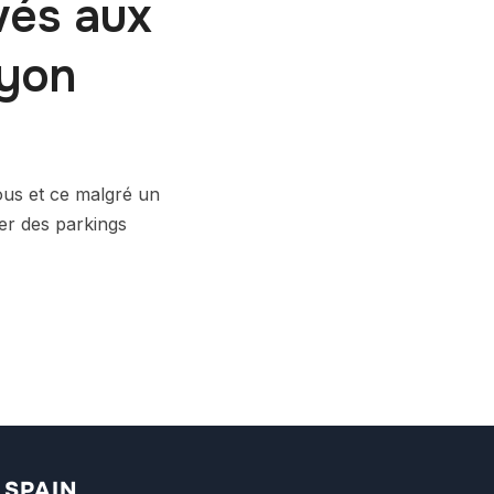
vés aux
Lyon
nous et ce malgré un
ler des parkings
SPAIN