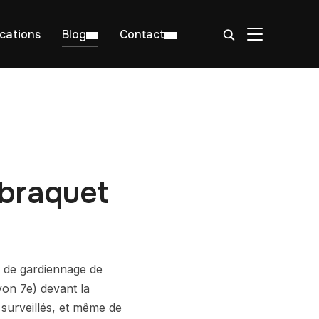
BASCULER LA
ications
Blog
Contact
braquet
e de gardiennage de
yon 7e) devant la
 surveillés, et même de