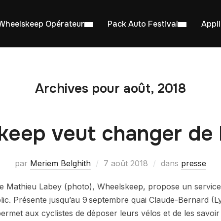
Wheelskeep Opérateur
Pack Auto Festival
Appl
Archives pour août, 2018
keep veut changer de 
par
Meriem Belghith
7 août 2018
dans
presse
 de Mathieu Labey (photo), Wheelskeep, propose un servic
lic. Présente jusqu’au 9 septembre quai Claude-Bernard (L
permet aux cyclistes de déposer leurs vélos et de les savoir