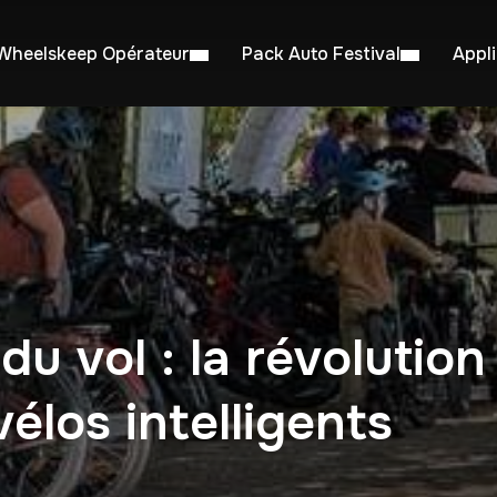
Wheelskeep Opérateur
Pack Auto Festival
Appl
 du vol : la révolutio
élos intelligents