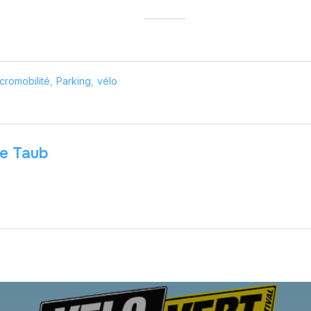
cromobilité
,
Parking
,
vélo
le Taub