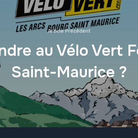
Article Précédent
dre au Vélo Vert Fe
Saint-Maurice ?