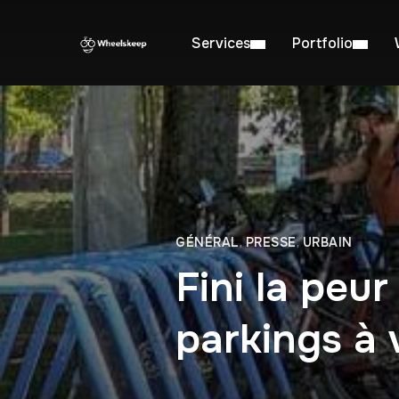
Services
Portfolio
GÉNÉRAL
,
PRESSE
,
URBAIN
Fini la peur
parkings à v