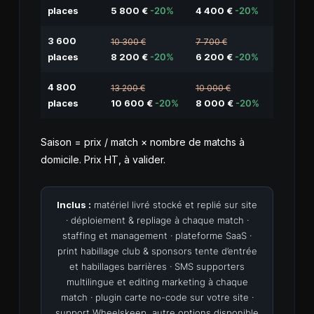
places
5 800 €
-20%
4 400 €
-20%
3 600
10 300 €
7 700 €
places
8 200 €
-20%
6 200 €
-20%
4 800
13 200 €
10 000 €
places
10 600 €
-20%
8 000 €
-20%
Saison = prix / match × nombre de matchs à
domicile. Prix HT, à valider.
Inclus :
matériel livré stocké et replié sur site
· déploiement & repliage à chaque match ·
staffing et management · plateforme SaaS ·
print habillage club & sponsors tente d’entrée
et habillages barrières · SMS supporters
multilingue et editing marketing à chaque
match · plugin carte no-code sur votre site ·
support Wheelskeep, autre options disponible