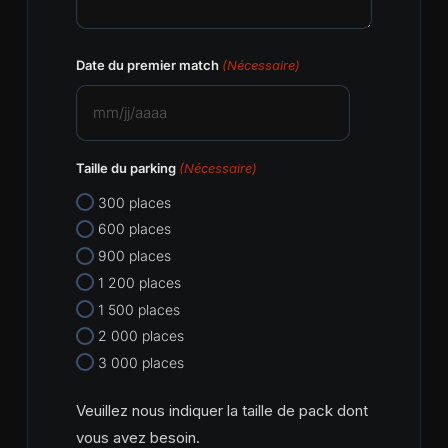
Date du premier match
(Nécessaire)
MM
slash
Taille du parking
(Nécessaire)
JJ
slash
300 places
AAAA
600 places
900 places
1 200 places
1 500 places
2 000 places
3 000 places
Veuillez nous indiquer la taille de pack dont
vous avez besoin.