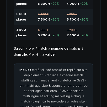
places
5 300 €
-20%
4 000 €
-20%
3 600
9 400 €
7 200 €
places
7 500 €
-20%
5 700 €
-20%
4 800
12 100 €
9 200 €
places
9 700 €
-20%
7 400 €
-20%
Saison = prix / match × nombre de matchs à
domicile. Prix HT, à valider.
Inclus :
matériel livré stocké et replié sur site
· déploiement & repliage à chaque match ·
staffing et management · plateforme SaaS ·
print habillage club & sponsors tente d’entrée
et habillages barrières · SMS supporters
multilingue et editing marketing à chaque
match · plugin carte no-code sur votre site ·
support Wheelskeep, autre options disponible