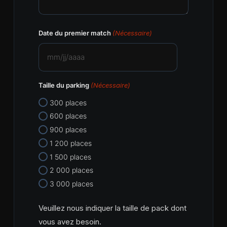
Date du premier match
(Nécessaire)
MM
slash
Taille du parking
(Nécessaire)
JJ
slash
300 places
AAAA
600 places
900 places
1 200 places
1 500 places
2 000 places
3 000 places
Veuillez nous indiquer la taille de pack dont
vous avez besoin.