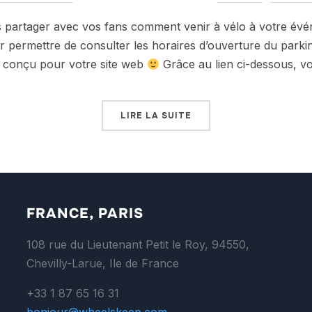
partager avec vos fans comment venir à vélo à votre évé
ur permettre de consulter les horaires d’ouverture du parkin
la conçu pour votre site web
Grâce au lien ci-dessous, 
LIRE LA SUITE
FRANCE, PARIS
108 rue du Lieutenant Petit le Roy, 94550,
Chevilly-Larue, Ile de France
+33 1 87 65 16 31