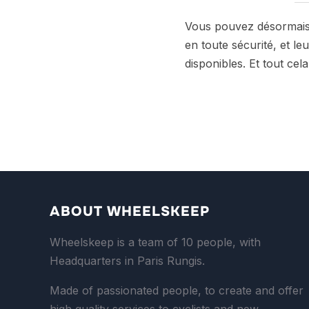
Vous pouvez désormais 
en toute sécurité, et le
disponibles. Et tout ce
ABOUT WHEELSKEEP
Wheelskeep is a team of 10 people, with
Headquarters in Paris Rungis.
Made of passionated people, to create and offer