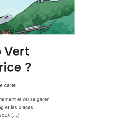
 Vert
rice ?
e carte
nement et où se garer
g et les places
 vous […]