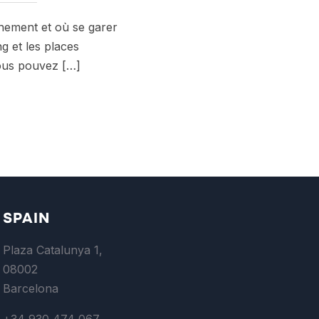
nement et où se garer
g et les places
vous pouvez […]
SPAIN
Plaza Catalunya 1,
08002
Barcelona